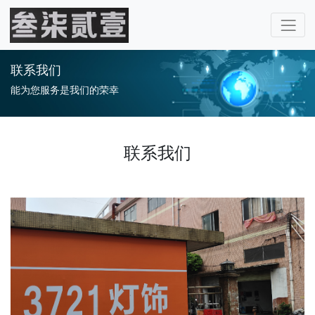
联系我们
能为您服务是我们的荣幸
联系我们